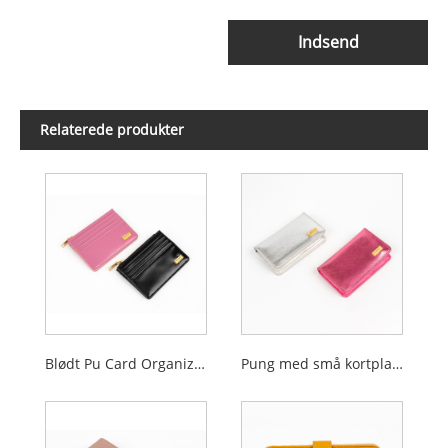
Indsend
Relaterede produkter
Blødt Pu Card Organizer møntpung damepung
Pung med små kortpladser til kvinder