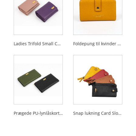
Ladies Trifold Small Card Slots tegnebog
Foldepung til kvinder med strimmel
Prægede PU-lynlåskortpladser Mønthylster, damepung
Snap lukning Card Slots ID Vindue Dame tegnebog