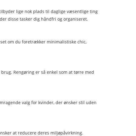
lbyder lige nok plads til daglige væsentlige ting
der disse tasker dig håndfri og organiseret.
anset om du foretrækker minimalistiske chic,
ig brug. Rengøring er så enkel som at tørre med
emragende valg for kvinder, der ønsker stil uden
nsker at reducere deres miljøpåvirkning.