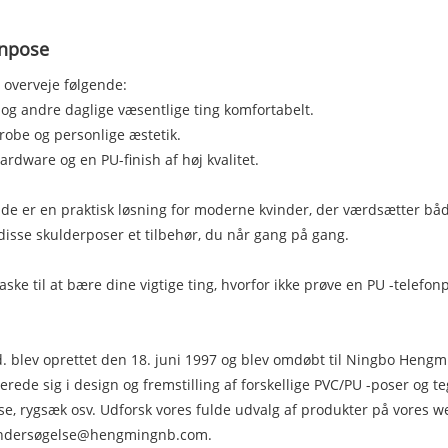
fonpose
u overveje følgende:
fon og andre daglige væsentlige ting komfortabelt.
derobe og personlige æstetik.
hardware og en PU-finish af høj kvalitet.
 de er en praktisk løsning for moderne kvinder, der værdsætter b
disse skulderposer et tilbehør, du når gang på gang.
 taske til at bære dine vigtige ting, hvorfor ikke prøve en PU -tele
. blev oprettet den 18. juni 1997 og blev omdøbt til Ningbo Hengm
serede sig i design og fremstilling af forskellige PVC/PU -poser og
e, rygsæk osv. Udforsk vores fulde udvalg af produkter på vores
ndersøgelse@hengmingnb.com
.