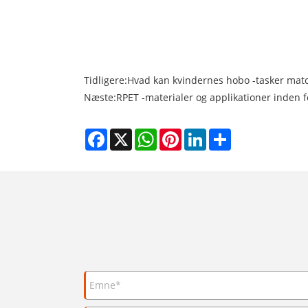
Tidligere:
Hvad kan kvindernes hobo -tasker matc
Næste:
RPET -materialer og applikationer inden 
Facebook
X
WhatsApp
Pinterest
LinkedIn
Share