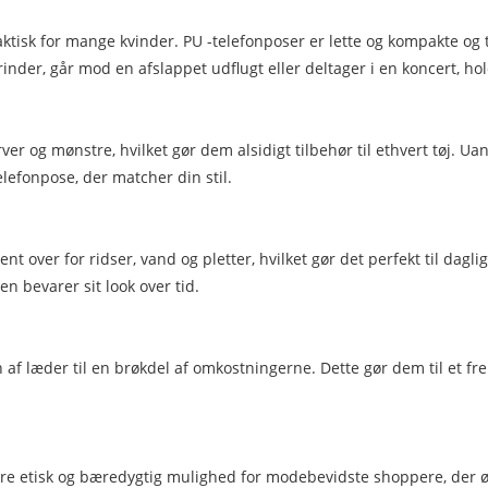
tisk for mange kvinder. PU -telefonposer er lette og kompakte og ti
der, går mod en afslappet udflugt eller deltager i en koncert, hol
rver og mønstre, hvilket gør dem alsidigt tilbehør til ethvert tøj. U
telefonpose, der matcher din stil.
t over for ridser, vand og pletter, hvilket gør det perfekt til dagl
en bevarer sit look over tid.
af ​​læder til en brøkdel af omkostningerne. Dette gør dem til et fr
re etisk og bæredygtig mulighed for modebevidste shoppere, der ø