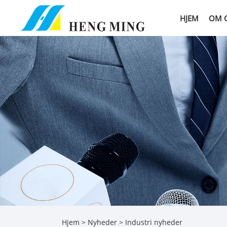
HJEM
OM 
Hjem
>
Nyheder
>
Industri nyheder