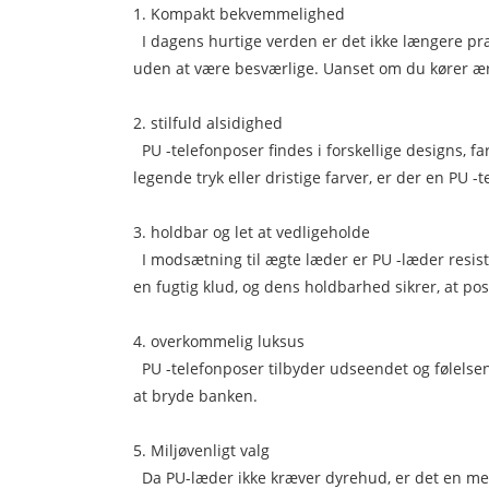
1. Kompakt bekvemmelighed
I dagens hurtige verden er det ikke længere prak
uden at være besværlige. Uanset om du kører ærin
2. stilfuld alsidighed
PU -telefonposer findes i forskellige designs, fa
legende tryk eller dristige farver, er der en PU -
3. holdbar og let at vedligeholde
I modsætning til ægte læder er PU -læder resisten
en fugtig klud, og dens holdbarhed sikrer, at pos
4. overkommelig luksus
PU -telefonposer tilbyder udseendet og følelsen 
at bryde banken.
5. Miljøvenligt valg
Da PU-læder ikke kræver dyrehud, er det en me