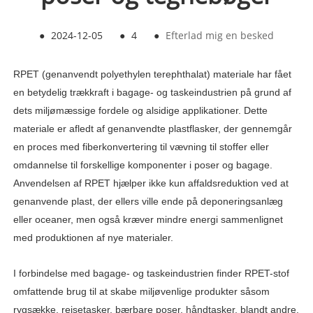
●
2024-12-05
●
4
●
Efterlad mig en besked
RPET (genanvendt polyethylen terephthalat) materiale har fået
en betydelig trækkraft i bagage- og taskeindustrien på grund af
dets miljømæssige fordele og alsidige applikationer. Dette
materiale er afledt af genanvendte plastflasker, der gennemgår
en proces med fiberkonvertering til vævning til stoffer eller
omdannelse til forskellige komponenter i poser og bagage.
Anvendelsen af ​​RPET hjælper ikke kun affaldsreduktion ved at
genanvende plast, der ellers ville ende på deponeringsanlæg
eller oceaner, men også kræver mindre energi sammenlignet
med produktionen af ​​nye materialer.
I forbindelse med bagage- og taskeindustrien finder RPET-stof
omfattende brug til at skabe miljøvenlige produkter såsom
rygsække, rejsetasker, bærbare poser, håndtasker, blandt andre.