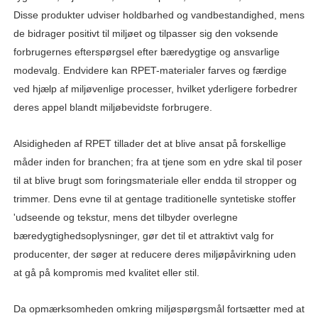
Disse produkter udviser holdbarhed og vandbestandighed, mens
de bidrager positivt til miljøet og tilpasser sig den voksende
forbrugernes efterspørgsel efter bæredygtige og ansvarlige
modevalg. Endvidere kan RPET-materialer farves og færdige
ved hjælp af miljøvenlige processer, hvilket yderligere forbedrer
deres appel blandt miljøbevidste forbrugere.
Alsidigheden af ​​RPET tillader det at blive ansat på forskellige
måder inden for branchen; fra at tjene som en ydre skal til poser
til at blive brugt som foringsmateriale eller endda til stropper og
trimmer. Dens evne til at gentage traditionelle syntetiske stoffer
'udseende og tekstur, mens det tilbyder overlegne
bæredygtighedsoplysninger, gør det til et attraktivt valg for
producenter, der søger at reducere deres miljøpåvirkning uden
at gå på kompromis med kvalitet eller stil.
Da opmærksomheden omkring miljøspørgsmål fortsætter med at