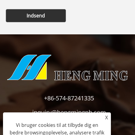
Indsend
+86-574-87241335
inquiry@hengmingnb.com
X
Vi bruger cookies til at tilbyde dig en
bedre browsingoplevelse, analysere trafik